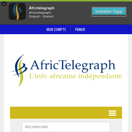
×
Africtelegraph
Installer l'app
Africtelegraph
Gratuit - Gratuit
MON COMPTE
PANIER