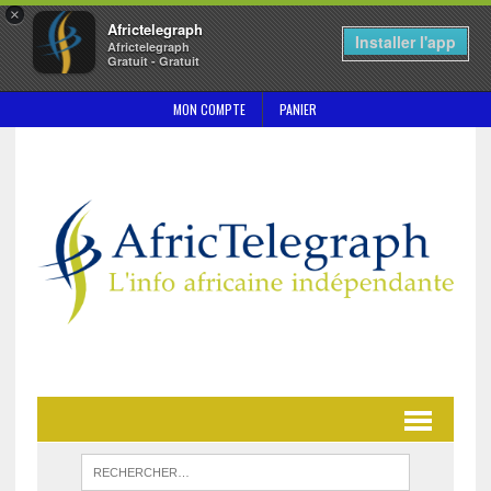
×
Africtelegraph
Installer l'app
Africtelegraph
Gratuit - Gratuit
MON COMPTE
PANIER