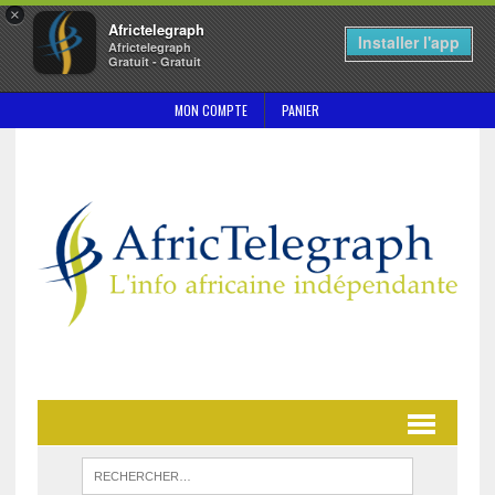
×
Africtelegraph
Installer l'app
Africtelegraph
Gratuit - Gratuit
MON COMPTE
PANIER