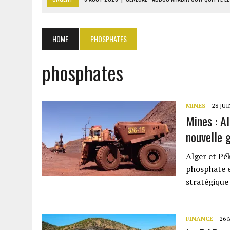
6 AOÛT 2026
|
CÔTE D’IVOIRE-UE : 1 074 LIGNES TARIFAIRES DANS LA
6 AOÛT 2026
|
LA BANQUE MONDIALE ACCORDE 340 MILLIARDS FCFA 
HOME
PHOSPHATES
6 AOÛT 2026
|
RWANDA : LES MÉNAGES APPELÉS À DEVENIR PRODUCT
phosphates
6 AOÛT 2026
|
MONDIAL 2030 : INFANTINO ACCUSÉ D’AVOIR PROMIS 
MINES
28 JUI
Mines : A
nouvelle 
Alger et Pé
phosphate e
stratégique
FINANCE
26 