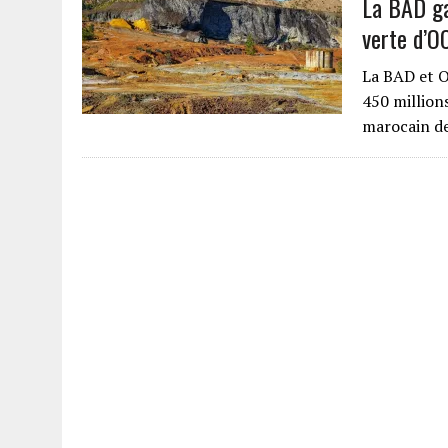
La BAD ga
verte d’O
La BAD et O
450 million
marocain d