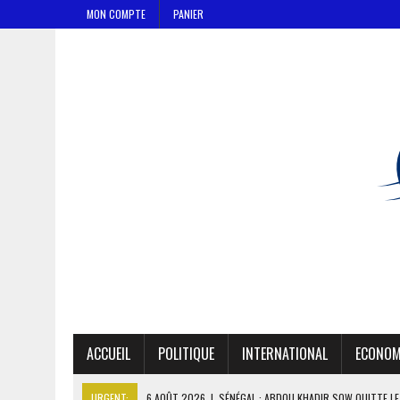
MON COMPTE
PANIER
ACCUEIL
POLITIQUE
INTERNATIONAL
ECONOM
URGENT:
6 AOÛT 2026
|
SÉNÉGAL : ABDOU KHADIR SOW QUITTE L