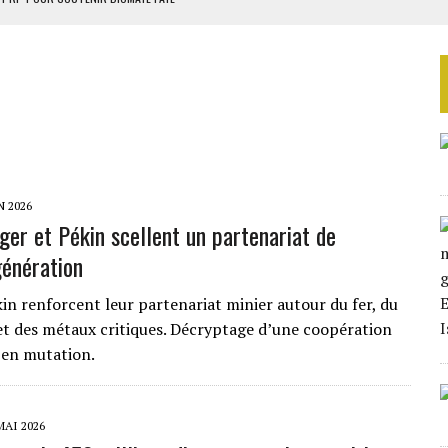
 4E PHASE DE L’APE
AU SÉNÉGAL
EURS D’ÉLECTRICITÉ SOLAIRE
LA FINALE AU MAROC
N 2026
lger et Pékin scellent un partenariat de
génération
kin renforcent leur partenariat minier autour du fer, du
t des métaux critiques. Décryptage d’une coopération
 en mutation.
MAI 2026