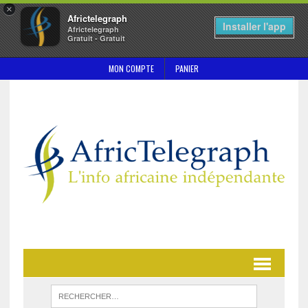
×
Africtelegraph
Installer l'app
Africtelegraph
Gratuit - Gratuit
MON COMPTE
PANIER