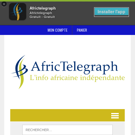
×
Africtelegraph
Installer l'app
Africtelegraph
Gratuit - Gratuit
MON COMPTE
PANIER