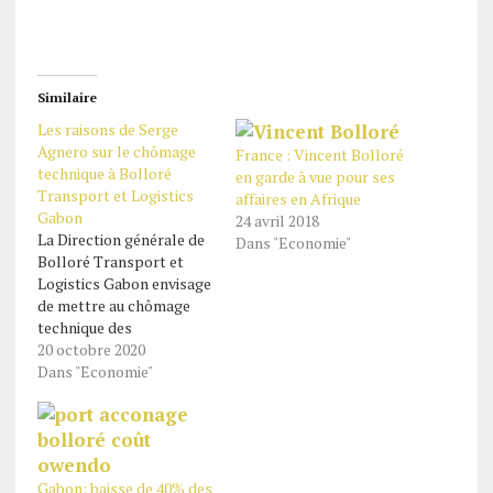
Similaire
Les raisons de Serge
Agnero sur le chômage
France : Vincent Bolloré
technique à Bolloré
en garde à vue pour ses
Transport et Logistics
affaires en Afrique
Gabon
24 avril 2018
La Direction générale de
Dans "Economie"
Bolloré Transport et
Logistics Gabon envisage
de mettre au chômage
technique des
collaborateurs dans
20 octobre 2020
toutes les catégories
Dans "Economie"
socio-professionnelles
de l’entreprise, sans
exclusive. M. Serge
Agnero, le directeur
général assure que c’est
Gabon: baisse de 40% des