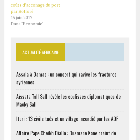
la meilleure décision à
coûts d’acconage du port
prendre pour préserver
par Bolloré
des centaines d’autres
15 juin 2017
emplois. Afin d’alléger
Dans "Economie"
les charges,…
ACTUALITÉ AFRICAINE
Assala à Damas : un concert qui ravive les fractures
syriennes
Aïssata Tall Sall révèle les coulisses diplomatiques de
Macky Sall
Ituri : 13 civils tués et un village incendié par les ADF
Affaire Pape Cheikh Diallo : Ousmane Kane craint de