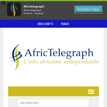
×
Africtelegraph
Installer l'app
Africtelegraph
Gratuit - Gratuit
MON COMPTE
PANIER