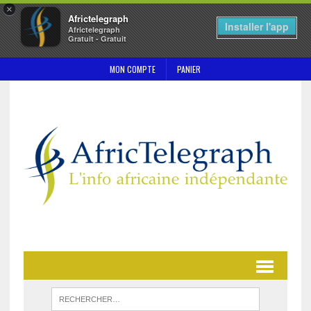
×
Africtelegraph
Installer l'app
Africtelegraph
Gratuit - Gratuit
MON COMPTE
PANIER