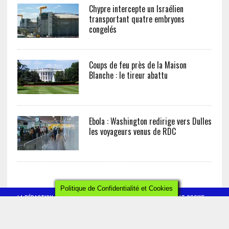
Chypre intercepte un Israélien
transportant quatre embryons
congelés
Coups de feu près de la Maison
Blanche : le tireur abattu
Ebola : Washington redirige vers Dulles
les voyageurs venus de RDC
Politique de Confidentialité et Cookies
LA RÉDACTION
CONTACT
POLITIQUE DE CONFIDENTIALITÉ ET COOKIE
MENTIONS LÉGALES
AFRICTELEGRAPH - ALL RIGHTS RESERVED 2019