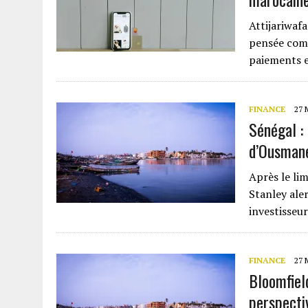
Attijariwaf
pensée com
paiements et
FINANCE
27 
Sénégal :
d’Ousman
Après le l
Stanley aler
investisseur
FINANCE
27 
Bloomfiel
perspecti