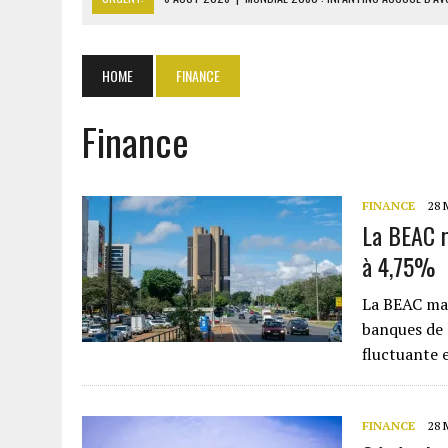
6 AOÛT 2026
|
SÉNÉGAL : ABDOU KHADIR SOW QUITTE LE PRP POUR 
6 AOÛT 2026
|
CÔTE D’IVOIRE-UE : 1 074 LIGNES TARIFAIRES DANS LA
HOME
FINANCE
6 AOÛT 2026
|
LA BANQUE MONDIALE ACCORDE 340 MILLIARDS FCFA 
Finance
6 AOÛT 2026
|
CAN FÉMININE : LA CÔTE D’IVOIRE ET L’AFRIQUE DU 
FINANCE
28 
La BEAC r
à 4,75%
La BEAC mai
banques de
fluctuante 
FINANCE
28 