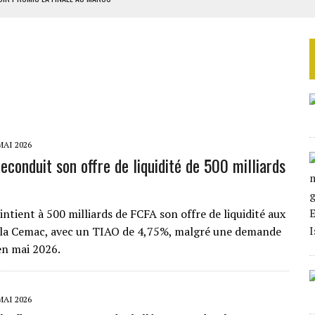
SOUTENIR DIOMAYE FAYE
 4E PHASE DE L’APE
AU SÉNÉGAL
SUD DÉCROCHENT LEUR QUALIFICATION POUR LES QUARTS DE FINALE
MAI 2026
econduit son offre de liquidité de 500 milliards
ntient à 500 milliards de FCFA son offre de liquidité aux
 la Cemac, avec un TIAO de 4,75%, malgré une demande
en mai 2026.
MAI 2026