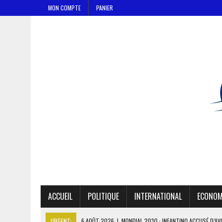
MON COMPTE
PANIER
ACCUEIL
POLITIQUE
INTERNATIONAL
ECONOM
URGENT:
6 AOÛT 2026
|
MONDIAL 2030 : INFANTINO ACCUSÉ D’AV