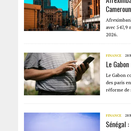
Cameroun
Afreximbank
avec 547,9 
2026.
FINANCE
28 
Le Gabon 
Le Gabon co
des paris en
réforme de 
FINANCE
28 
Sénégal :