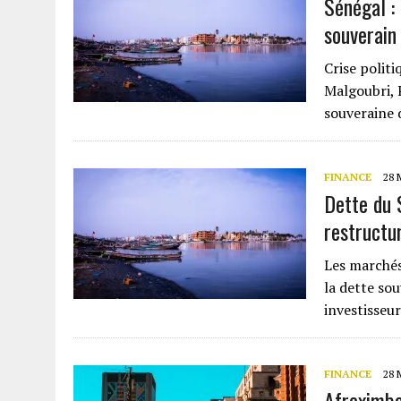
Sénégal : 
souverain
Crise politi
Malgoubri, P
souveraine 
FINANCE
28 
Dette du 
restructu
Les marchés
la dette so
investisseur
FINANCE
28 
Afreximba