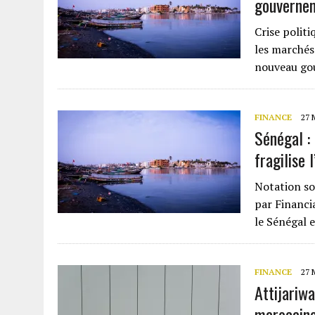
gouverne
Crise polit
les marchés
nouveau go
FINANCE
27 
Sénégal :
fragilise 
Notation sou
par Financia
le Sénégal 
FINANCE
27 
Attijariw
marocain