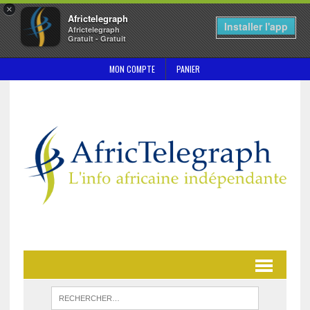
×
Africtelegraph
Installer l'app
Africtelegraph
Gratuit - Gratuit
MON COMPTE
PANIER