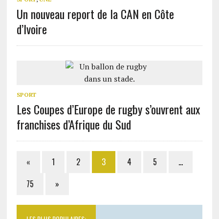
Un nouveau report de la CAN en Côte
d’Ivoire
SPORT
Les Coupes d’Europe de rugby s’ouvrent aux
franchises d’Afrique du Sud
«
1
2
3
4
5
…
75
»
LES PLUS POPULAIRES: