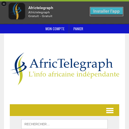
×
Africtelegraph
Installer l'app
Africtelegraph
Gratuit - Gratuit
MON COMPTE
PANIER