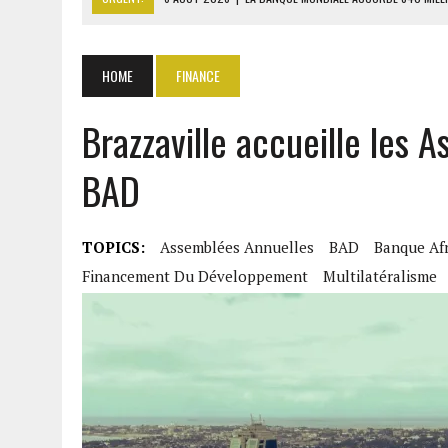
6 AOÛT 2026
|
RWANDA : LES MÉNAGES APPELÉS À DEVE
6 AOÛT 2026
|
MONDIAL 2030 : INFANTINO ACCUSÉ D’AVOIR PROMIS 
HOME
FINANCE
6 AOÛT 2026
|
SÉNÉGAL : ABDOU KHADIR SOW QUITTE LE PRP POUR 
Brazzaville accueille les 
6 AOÛT 2026
|
CÔTE D’IVOIRE-UE : 1 074 LIGNES TARIFAIRES DANS LA
BAD
TOPICS:
Assemblées Annuelles
BAD
Banque Af
Financement Du Développement
Multilatéralisme