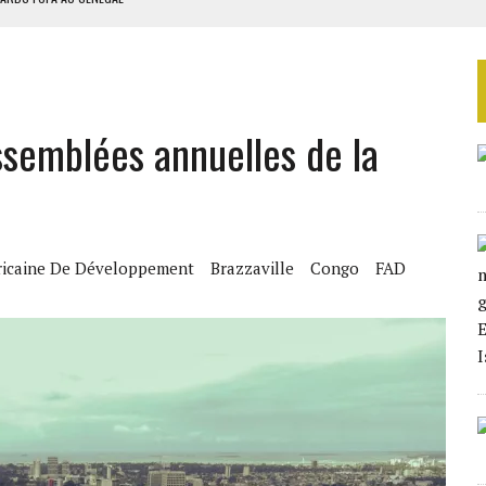
NIR PRODUCTEURS D’ÉLECTRICITÉ SOLAIRE
LA FINALE AU MAROC
SOUTENIR DIOMAYE FAYE
Assemblées annuelles de la
 4E PHASE DE L’APE
ricaine De Développement
Brazzaville
Congo
FAD