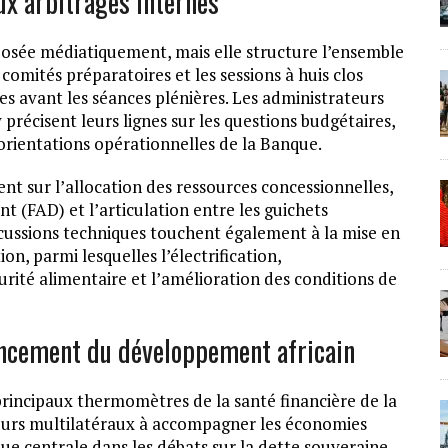
ux arbitrages internes
osée médiatiquement, mais elle structure l’ensemble
comités préparatoires et les sessions à huis clos
es avant les séances plénières. Les administrateurs
 précisent leurs lignes sur les questions budgétaires,
 orientations opérationnelles de la Banque.
nt sur l’allocation des ressources concessionnelles,
t (FAD) et l’articulation entre les guichets
iscussions techniques touchent également à la mise en
ion, parmi lesquelles l’électrification,
écurité alimentaire et l’amélioration des conditions de
ancement du développement africain
rincipaux thermomètres de la santé financière de la
lleurs multilatéraux à accompagner les économies
nue centrale dans les débats sur la dette souveraine,