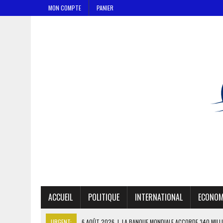
MON COMPTE
PANIER
ACCUEIL
POLITIQUE
INTERNATIONAL
ECONOM
URGENT:
6 AOÛT 2026
|
LA BANQUE MONDIALE ACCORDE 340 MILL