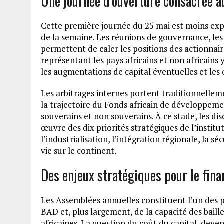
Une journée d’ouverture consacrée a
Cette première journée du 25 mai est moins exp
de la semaine. Les réunions de gouvernance, les 
permettent de caler les positions des actionnair
représentant les pays africains et non africains y
les augmentations de capital éventuelles et les
Les arbitrages internes portent traditionnelleme
la trajectoire du Fonds africain de développemen
souverains et non souverains. À ce stade, les d
œuvre des dix priorités stratégiques de l’institut
l’industrialisation, l’intégration régionale, la s
vie sur le continent.
Des enjeux stratégiques pour le fin
Les Assemblées annuelles constituent l’un des p
BAD et, plus largement, de la capacité des bai
africaines. La question du coût du capital, deve