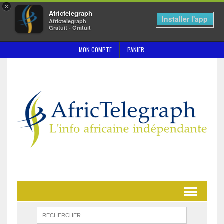
×
Africtelegraph
Installer l'app
Africtelegraph
Gratuit - Gratuit
MON COMPTE
PANIER