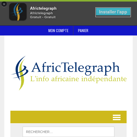
×
Africtelegraph
Installer l'app
Africtelegraph
Gratuit - Gratuit
MON COMPTE
PANIER