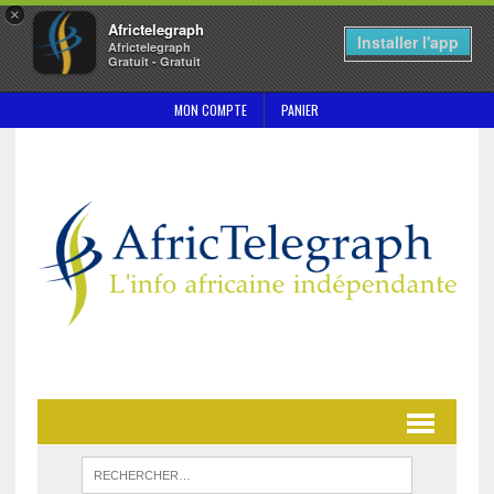
×
Africtelegraph
Installer l'app
Africtelegraph
Gratuit - Gratuit
MON COMPTE
PANIER