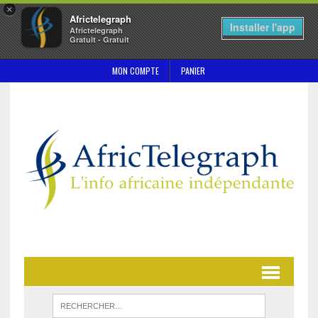
×
Africtelegraph
Installer l'app
Africtelegraph
Gratuit - Gratuit
MON COMPTE
PANIER