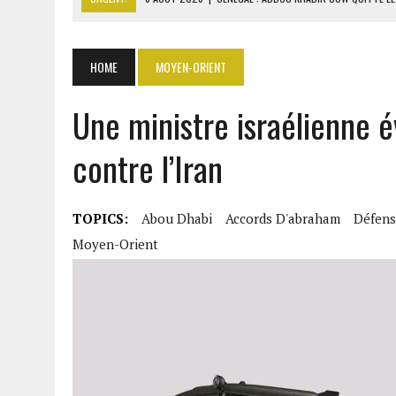
6 AOÛT 2026
|
CÔTE D’IVOIRE-UE : 1 074 LIGNES TARIFAIRES DANS LA
6 AOÛT 2026
|
LA BANQUE MONDIALE ACCORDE 340 MILLIARDS FCFA 
HOME
MOYEN-ORIENT
6 AOÛT 2026
|
RWANDA : LES MÉNAGES APPELÉS À DEVENIR PRODUCT
Une ministre israélienne é
6 AOÛT 2026
|
MONDIAL 2030 : INFANTINO ACCUSÉ D’AVOIR PROMIS 
contre l’Iran
TOPICS:
Abou Dhabi
Accords D'abraham
Défens
Moyen-Orient