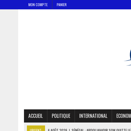
MON COMPTE
PANIER
ACCUEIL
POLITIQUE
INTERNATIONAL
ECONOM
URGENT:
6 AOÛT 2026
|
SÉNÉGAL : ABDOU KHADIR SOW QUITTE L