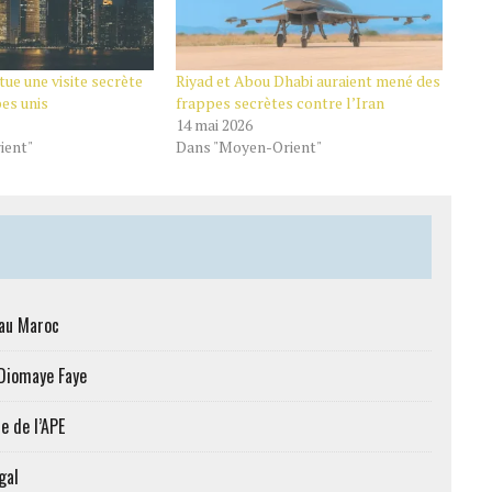
ue une visite secrète
Riyad et Abou Dhabi auraient mené des
es unis
frappes secrètes contre l’Iran
14 mai 2026
ient"
Dans "Moyen-Orient"
 au Maroc
 Diomaye Faye
e de l’APE
gal