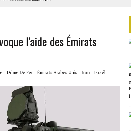
 4E PHASE DE L’APE
AU SÉNÉGAL
EURS D’ÉLECTRICITÉ SOLAIRE
voque l’aide des Émirats
LA FINALE AU MAROC
e
Dôme De Fer
Émirats Arabes Unis
Iran
Israél