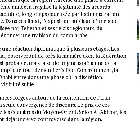
ième année, a fragilisé la légitimité des accords
saoudite, longtemps courtisée par l’administration
e. Dans ce climat, l’exposition publique d’une aide
lisée par Téhéran et ses relais régionaux, du
 dénoncer une trahison du camp arabe.
ne réaction diplomatique à plusieurs étages. Les
d, observeront de près la manière dont la fédération
st probable, mais la seule origine israélienne de la
omplique tout démenti crédible. Concrètement, la
Dhabi entre dans une phase où la discrétion,
isibilité subie.
iances forgées autour de la contention de l’Iran
a seule convergence de discours. Le prix de ces
ne les équilibres du Moyen-Orient. Selon Al Akhbar, les
nt déjà une vive controverse dans la région.