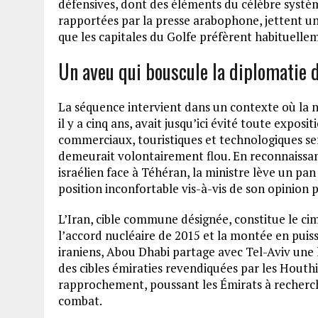
défensives, dont des éléments du célèbre systèm
rapportées par la presse arabophone, jettent un
que les capitales du Golfe préfèrent habituellem
Un aveu qui bouscule la diplomatie 
La séquence intervient dans un contexte où la 
il y a cinq ans, avait jusqu’ici évité toute expos
commerciaux, touristiques et technologiques serv
demeurait volontairement flou. En reconnaissant
israélien face à Téhéran, la ministre lève un pa
position inconfortable vis-à-vis de son opinion 
L’Iran, cible commune désignée, constitue le cim
l’accord nucléaire de 2015 et la montée en pui
iraniens, Abou Dhabi partage avec Tel-Aviv une
des cibles émiraties revendiquées par les Houthi
rapprochement, poussant les Émirats à recherch
combat.