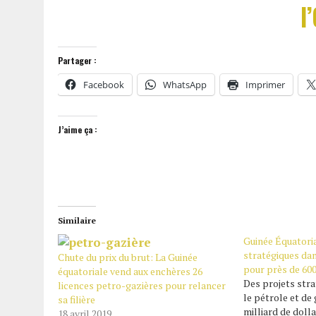
l
Partager :
Facebook
WhatsApp
Imprimer
J’aime ça :
Similaire
Guinée Équatoria
stratégiques dan
Chute du prix du brut: La Guinée
pour près de 60
équatoriale vend aux enchères 26
Des projets str
licences petro-gazières pour relancer
le pétrole et de
sa filière
milliard de dolla
18 avril 2019