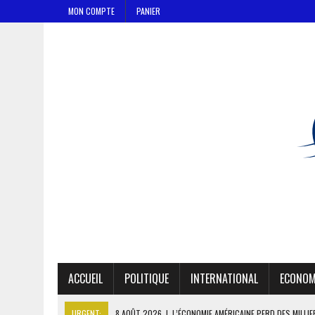
MON COMPTE
PANIER
ACCUEIL
POLITIQUE
INTERNATIONAL
ECONOM
URGENT:
8 AOÛT 2026
|
L’ÉCONOMIE AMÉRICAINE PERD DES MILLI