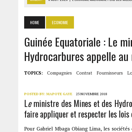
8 AOÛT 2026
|
L’UNIVERSITÉ LIBANAISE FRAGILISÉE PAR LES COUPES
8 AOÛT 2026
|
TALLA SYLLA APPELLE DIOMAYE FAYE À DISSOUDRE L’A
HOME
ECONOMIE
8 AOÛT 2026
|
LIBAN-SUD : LE CHANTIER DE RECONSTRUCTION DES V
Guinée Equatoriale : Le mi
8 AOÛT 2026
|
LE SÉNAT AMÉRICAIN ADOPTE UN PROJET DE SANCTIO
Hydrocarbures appelle au 
TOPICS:
Compagnies
Contrat
Fournisseurs
Lo
POSTED BY:
MAPOTE GAYE
23 NOVEMBRE 2018
L
e
ministre des Mines et des Hydroc
faire appliquer et respecter les lois
Pour Gabriel Mbaga Obiang Lima, les sociétés o