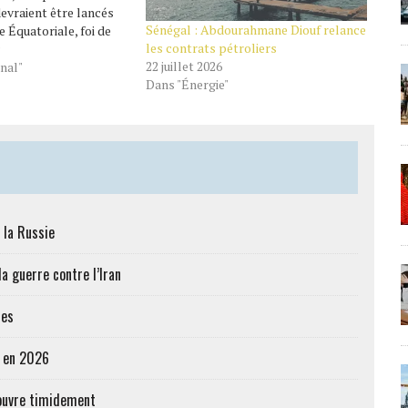
evraient être lancés
Sénégal : Abdourahmane Diouf relance
e Équatoriale, foi de
les contrats pétroliers
ima, ministre équato-
22 juillet 2026
rocarbures et des
nal"
Dans "Énergie"
 notamment d’une usine
 de regazéification…
 la Russie
a guerre contre l’Iran
res
e en 2026
’ouvre timidement