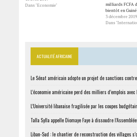
milliards FCFA d
Dans "Economie"
bientôt en Guiné
Gabriel Obiang L
3 décembre 2019
guinéen des Hyd
Dans "Internatio
Mines. Il s’agit
à petite échelle
ACTUALITÉ AFRICAINE
Le Sénat américain adopte un projet de sanctions contre
L’économie américaine perd des milliers d’emplois avec l
L’Université libanaise fragilisée par les coupes budgétai
Talla Sylla appelle Diomaye Faye à dissoudre l’Assemblé
Liban-Sud : le chantier de reconstruction des villages s