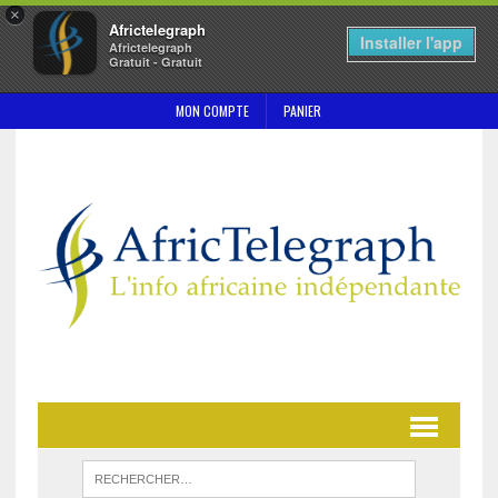
×
Africtelegraph
Installer l'app
Africtelegraph
Gratuit - Gratuit
MON COMPTE
PANIER