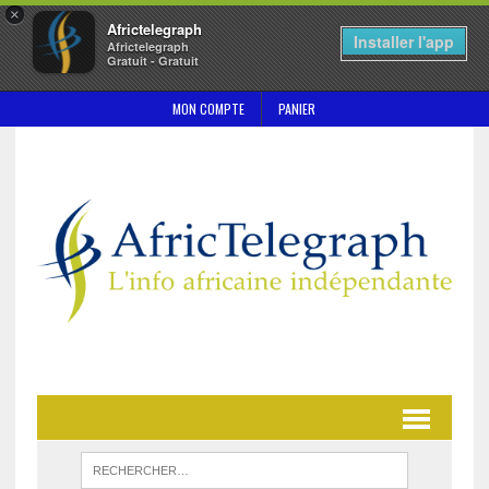
×
Africtelegraph
Installer l'app
Africtelegraph
Gratuit - Gratuit
MON COMPTE
PANIER