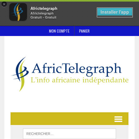
×
Africtelegraph
Installer l'app
Africtelegraph
Gratuit - Gratuit
MON COMPTE
PANIER