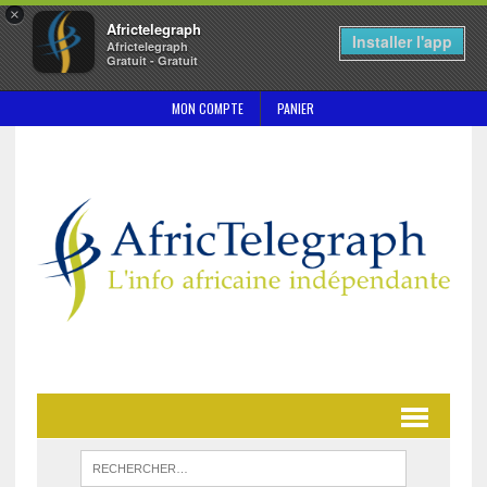
×
Africtelegraph
Installer l'app
Africtelegraph
Gratuit - Gratuit
MON COMPTE
PANIER