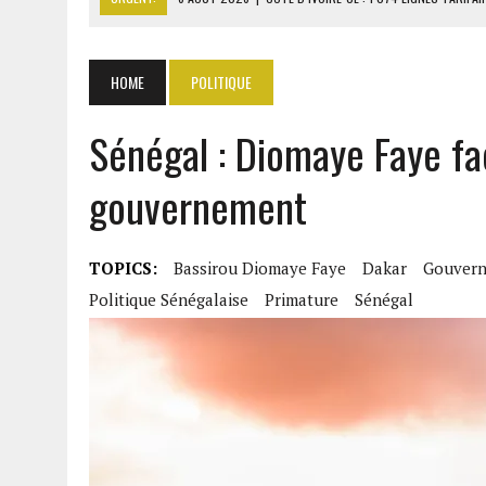
6 AOÛT 2026
|
LA BANQUE MONDIALE ACCORDE 340 MILLIARDS FCFA 
6 AOÛT 2026
|
CAN FÉMININE : LA CÔTE D’IVOIRE ET L’AFRIQUE DU 
HOME
POLITIQUE
6 AOÛT 2026
|
MONDIAL 2030 : INFANTINO ACCUSÉ D’AVOIR PROMIS 
Sénégal : Diomaye Faye fa
6 AOÛT 2026
|
SÉNÉGAL : ABDOU KHADIR SOW QUITTE LE PRP POUR 
gouvernement
TOPICS:
Bassirou Diomaye Faye
Dakar
Gouvern
Politique Sénégalaise
Primature
Sénégal