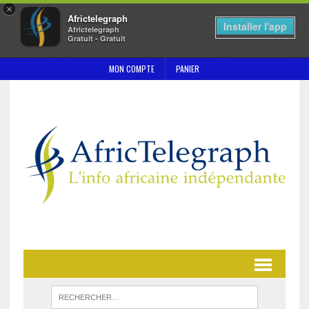
×
Africtelegraph
Installer l'app
Africtelegraph
Gratuit - Gratuit
MON COMPTE
PANIER