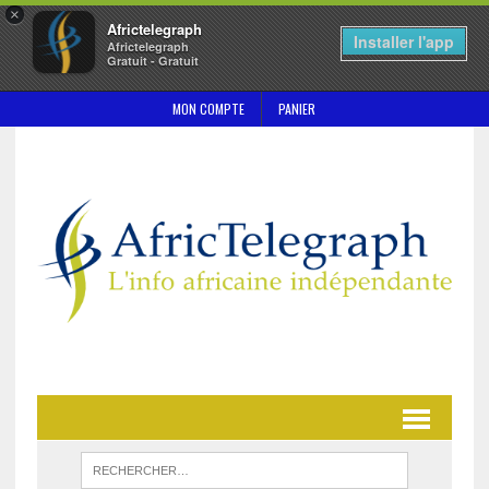
×
Africtelegraph
Installer l'app
Africtelegraph
Gratuit - Gratuit
MON COMPTE
PANIER