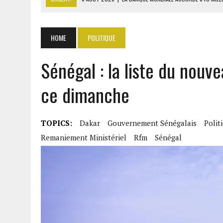
6 AOÛT 2026
|
RWANDA : LES MÉNAGES APPELÉS À DEVENIR PRODUCT
6 AOÛT 2026
|
MONDIAL 2030 : INFANTINO ACCUSÉ D’AVOIR PROMIS 
HOME
POLITIQUE
6 AOÛT 2026
|
SÉNÉGAL : ABDOU KHADIR SOW QUITTE LE PRP POUR 
Sénégal : la liste du nou
6 AOÛT 2026
|
CÔTE D’IVOIRE-UE : 1 074 LIGNES TARIFAIRES DANS LA
ce dimanche
TOPICS:
Dakar
Gouvernement Sénégalais
Polit
Remaniement Ministériel
Rfm
Sénégal