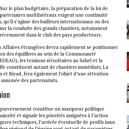
ur le plan budgétaire, la préparation de la loi de
s partenaires multilatéraux exigent une continuité
, qu’il s’agisse des bailleurs internationaux ou des
r sur la conduite des grands chantiers, notamment
é récemment dans le club des pays producteurs.
es Affaires étrangères devra rapidement se positionner
ion des équilibres au sein de la Communauté
DEAO), les tensions sécuritaires au Sahel et la
lfe constituent autant de chantiers immédiats. La
ra et Riyad, fera également l’objet d’une attention
n assumée des partenariats.
nion
du gouvernement constitue un marqueur politique
ajorité et signale les priorités assignées à l’action
gures techniques, l’arrivée éventuelle de profils issus
uilibre régional de l’équipe sont autant de paramètres