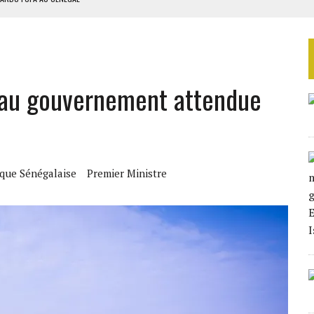
EURS D’ÉLECTRICITÉ SOLAIRE
LA FINALE AU MAROC
SOUTENIR DIOMAYE FAYE
veau gouvernement attendue
 4E PHASE DE L’APE
ique Sénégalaise
Premier Ministre