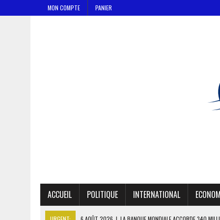
MON COMPTE
PANIER
ACCUEIL
POLITIQUE
INTERNATIONAL
ECONOM
URGENT:
6 AOÛT 2026
|
LA BANQUE MONDIALE ACCORDE 340 MILL