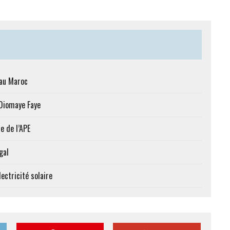
 au Maroc
 Diomaye Faye
e de l’APE
gal
ectricité solaire