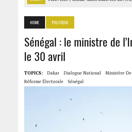
6 AOÛT 2026
|
CÔTE D’IVOIRE-UE : 1 074 LIGNES TARIFAIRES DANS LA
6 AOÛT 2026
|
LA BANQUE MONDIALE ACCORDE 340 MILLIARDS FCFA 
HOME
POLITIQUE
6 AOÛT 2026
|
RWANDA : LES MÉNAGES APPELÉS À DEVENIR PRODUCT
Sénégal : le ministre de l’
6 AOÛT 2026
|
MONDIAL 2030 : INFANTINO ACCUSÉ D’AVOIR PROMIS 
le 30 avril
TOPICS:
Dakar
Dialogue National
Ministère De 
Réforme Électorale
Sénégal