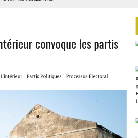
 4E PHASE DE L’APE
AU SÉNÉGAL
EURS D’ÉLECTRICITÉ SOLAIRE
Intérieur convoque les partis
LA FINALE AU MAROC
L'intérieur
Partis Politiques
Processus Électoral