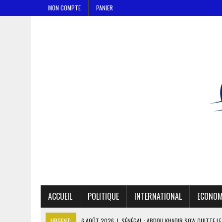
MON COMPTE
PANIER
ACCUEIL
POLITIQUE
INTERNATIONAL
ECONOM
URGENT:
6 AOÛT 2026
|
SÉNÉGAL : ABDOU KHADIR SOW QUITTE L