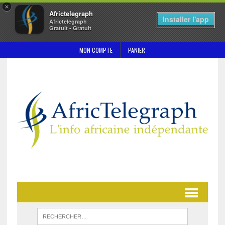
×
Africtelegraph
Installer l'app
Africtelegraph
Gratuit - Gratuit
MON COMPTE
PANIER