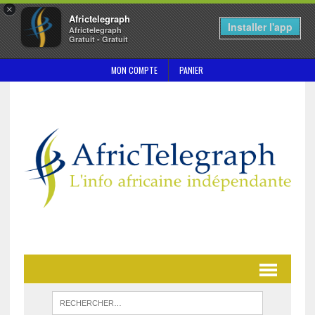
×
Africtelegraph
Installer l'app
Africtelegraph
Gratuit - Gratuit
MON COMPTE
PANIER