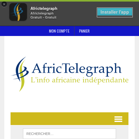
×
Africtelegraph
Installer l'app
Africtelegraph
Gratuit - Gratuit
MON COMPTE
PANIER