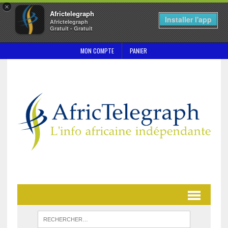
×
Africtelegraph
Installer l'app
Africtelegraph
Gratuit - Gratuit
MON COMPTE
PANIER