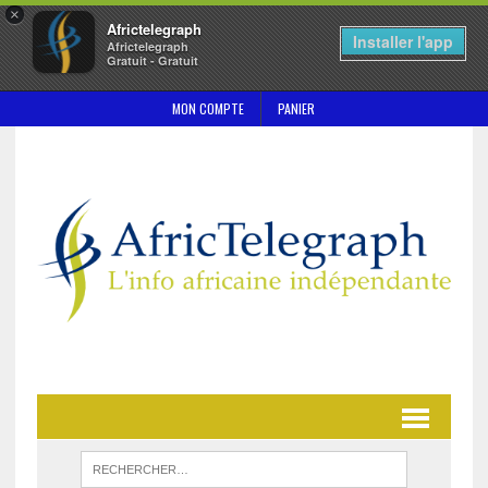
×
Africtelegraph
Installer l'app
Africtelegraph
Gratuit - Gratuit
MON COMPTE
PANIER