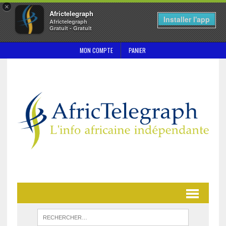
×
Africtelegraph
Installer l'app
Africtelegraph
Gratuit - Gratuit
MON COMPTE
PANIER