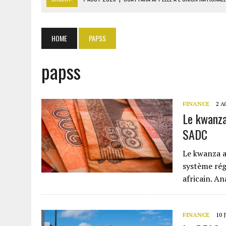
7 AOÛT 2026
|
CÔTE D’IVOIRE : OUATTARA GRACIE 4 661 DÉTENUS P
7 AOÛT 2026
|
SÉNÉGAL : THIERNO ALASSANE SALL ACCUSE PASTEF D
HOME
PAPSS
7 AOÛT 2026
|
LE PREMIER MINISTRE GUINÉEN SALUE LE MODÈLE IVOI
papss
7 AOÛT 2026
|
GAZ GTA : KOSMOS ENERGY ACTUALISE L’AVANCEMENT
FINANCE
2 A
Le kwanza
SADC
Le kwanza a
système rég
africain. An
FINANCE
10 