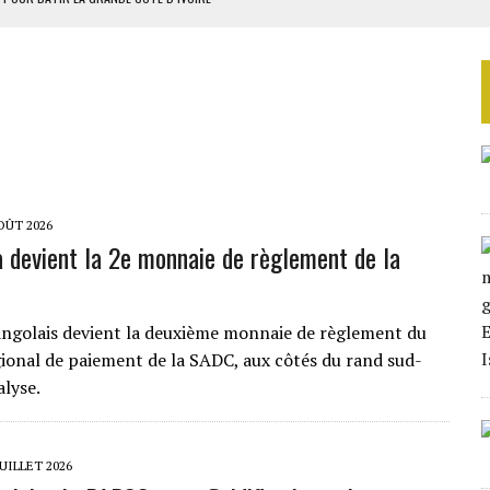
OUR L’INDÉPENDANCE
E DUPLICITÉ SUR L’ASER
RIEN DE DÉVELOPPEMENT
 DU PROJET SÉNÉGALO-MAURITANIEN
OÛT 2026
 devient la 2e monnaie de règlement de la
ngolais devient la deuxième monnaie de règlement du
ional de paiement de la SADC, aux côtés du rand sud-
alyse.
JUILLET 2026