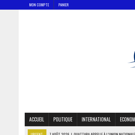
MON COMPTE
PANIER
ACCUEIL
POLITIQUE
INTERNATIONAL
ECONOM
URGENT:
7 AOÛT 2026
|
OUATTARA APPELLE À L’UNION NATIONALE