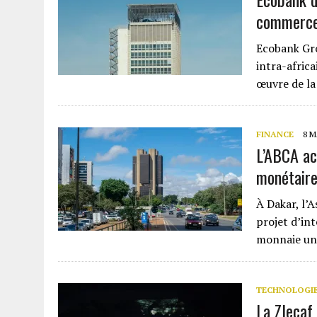
commerce 
Ecobank Gro
intra-afric
œuvre de la
FINANCE
8 M
L’ABCA ac
monétaire
À Dakar, l’A
projet d’in
monnaie un
TECHNOLOGI
La Zlecaf