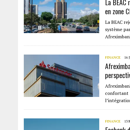
La BEAC r
en zone 
La BEAC rej
système pan
Afreximban
FINANCE
16 
Afreximba
perspecti
Afreximbank
confortant 
l’intégrati
FINANCE
13 
Ecobank d