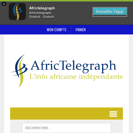
×
Africtelegraph
Installer l'app
Africtelegraph
Gratuit - Gratuit
MON COMPTE
PANIER