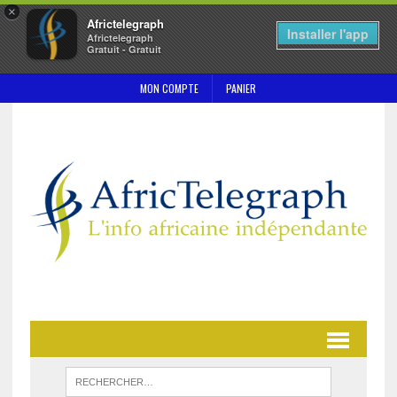
×
Africtelegraph
Installer l'app
Africtelegraph
Gratuit - Gratuit
MON COMPTE
PANIER