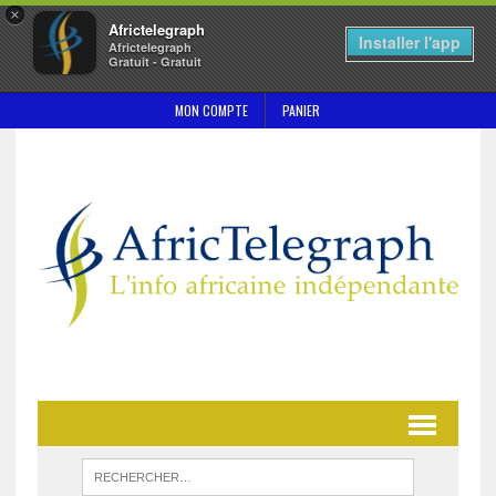
×
Africtelegraph
Installer l'app
Africtelegraph
Gratuit - Gratuit
MON COMPTE
PANIER