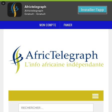
×
Africtelegraph
Installer l'app
Africtelegraph
Gratuit - Gratuit
MON COMPTE
PANIER