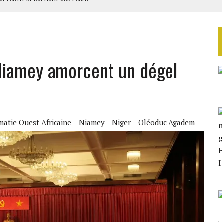
MODÈLE IVOIRIEN DE DÉVELOPPEMENT
 DU PROJET SÉNÉGALO-MAURITANIEN
 LA GRANDE CÔTE D’IVOIRE
 Niamey amorcent un dégel
OUR L’INDÉPENDANCE
matie Ouest-Africaine
Niamey
Niger
Oléoduc Agadem