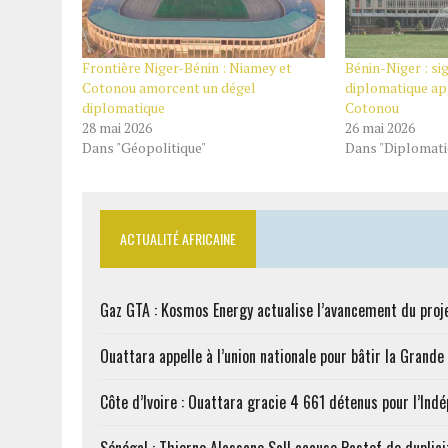
Frontière Niger-Bénin : Niamey et
Bénin-Niger : si
Cotonou amorcent un dégel
diplomatique apr
diplomatique
Cotonou
28 mai 2026
26 mai 2026
Dans "Géopolitique"
Dans "Diplomati
ACTUALITÉ AFRICAINE
Gaz GTA : Kosmos Energy actualise l’avancement du proj
Ouattara appelle à l’union nationale pour bâtir la Grande 
Côte d’Ivoire : Ouattara gracie 4 661 détenus pour l’Ind
Sénégal : Thierno Alassane Sall accuse Pastef de duplici