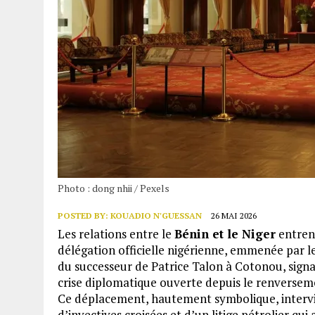
Photo : dong nhii / Pexels
POSTED BY:
KOUADIO N'GUESSAN
26 MAI 2026
Les relations entre le
Bénin et le Niger
entren
délégation officielle nigérienne, emmenée par l
du successeur de Patrice Talon à Cotonou, sign
crise diplomatique ouverte depuis le renverse
Ce déplacement, hautement symbolique, intervie
d’invectives croisées et d’un litige pétrolier qu