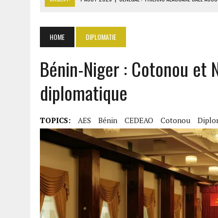
7 AOÛT 2026
|
LE PREMIER MINISTRE GUINÉEN SALUE LE 
7 AOÛT 2026
|
GAZ GTA : KOSMOS ENERGY ACTUALISE L’AVANCEMENT
HOME
DIPLOMATIE
7 AOÛT 2026
|
OUATTARA APPELLE À L’UNION NATIONALE POUR BÂTIR
Bénin-Niger : Cotonou et
7 AOÛT 2026
|
CÔTE D’IVOIRE : OUATTARA GRACIE 4 661 DÉTENUS P
diplomatique
TOPICS:
AES
Bénin
CEDEAO
Cotonou
Diplo