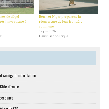
gnes de dégel
Bénin et Niger préparent la
ès l’investiture à
réouverture de leur frontière
commune
17 juin 2026
e"
Dans "Géopolitique"
et sénégalo-mauritanien
Côte d’Ivoire
épendance
té sur l’ASER