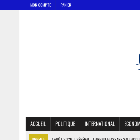
MON COMPTE
PANIER
ACCUEIL
POLITIQUE
INTERNATIONAL
ECONOM
URGENT:
7 AOÛT 2026
|
SÉNÉGAL : THIERNO ALASSANE SALL ACCU