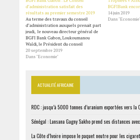
BGFI Bank Gabon : Le Conseil
Trophées « Afric
d’administration satisfait des
BGFIBank encore
résultats au premier semestre 2019
14 juin 2019
Au terme des travaux du conseil
Dans "Economie
d’administration auxquels prenait part
jeudi, le nouveau directeur général de
BGFI Bank Gabon, Loukoumanou
Waîdi, le Président du conseil
d’administration (PCA), Henry Claude
20 septembre 2019
Oyima a déclaré que les résultats
Dans "Economie"
réalisés par son institution au premier
trimestre 2019 sont reluisants. Tout en
se gardant de…
ACTUALITÉ AFRICAINE
RDC : jusqu’à 5000 tonnes d’uranium exportées vers la 
Sénégal : Lansana Gagny Sakho prend ses distances ave
La Côte d’Ivoire impose le paquet neutre pour les cigare