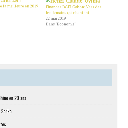
an Banker » :
 la meilleure en 2019
Finances BGFI Gabon: Vers des
lendemains qui chantent
"
22 mai 2019
Dans "Economie"
Chine en 20 ans
c Sonko
ttes