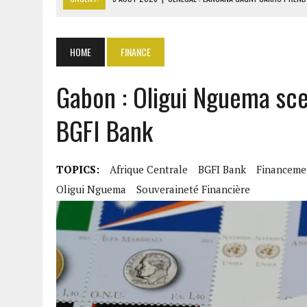
5 AOÛT 2026
|
TRUMP MENACE L’IRAN D’UNE FRAPPE SI ORMUZ REST
5 AOÛT 2026
|
TÉHÉRAN ET MASCATE NÉGOCIENT DES COULOIRS SÛR
HOME
FINANCE
5 AOÛT 2026
|
RDC : JUSQU’À 5000 TONNES D’URANIUM EXPORTÉES V
Gabon : Oligui Nguema sce
BGFI Bank
TOPICS:
Afrique Centrale
BGFI Bank
Financeme
Oligui Nguema
Souveraineté Financière