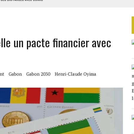
E FERMÉ
S DANS LE DÉTROIT D’ORMUZ
ERS LA CHINE EN 20 ANS
lle un pacte financier avec
nt
Gabon
Gabon 2030
Henri-Claude Oyima