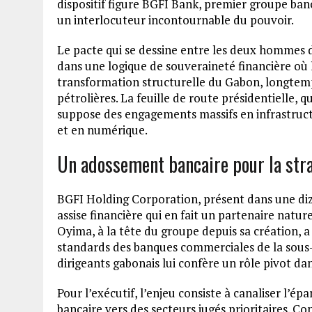
dispositif figure BGFI Bank, premier groupe ban
un interlocuteur incontournable du pouvoir.
Le pacte qui se dessine entre les deux hommes dé
dans une logique de souveraineté financière où 
transformation structurelle du Gabon, longtemp
pétrolières. La feuille de route présidentielle, q
suppose des engagements massifs en infrastructu
et en numérique.
Un adossement bancaire pour la st
BGFI Holding Corporation, présent dans une diza
assise financière qui en fait un partenaire natu
Oyima, à la tête du groupe depuis sa création, a 
standards des banques commerciales de la sous-r
dirigeants gabonais lui confère un rôle pivot da
Pour l’exécutif, l’enjeu consiste à canaliser l’é
bancaire vers des secteurs jugés prioritaires. C