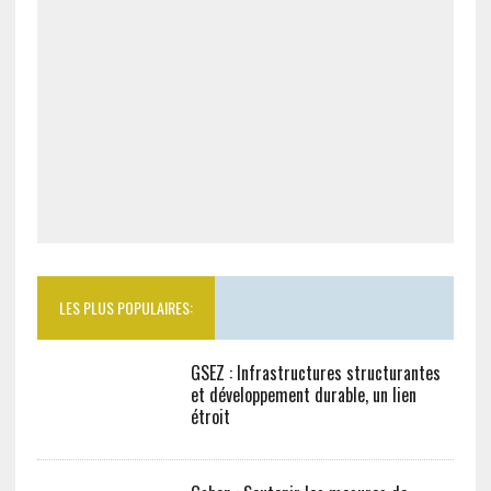
LES PLUS POPULAIRES:
GSEZ : Infrastructures structurantes
et développement durable, un lien
étroit
Gabon : Soutenir les mesures de
réduction du train de vie de l’Etat est
un devoir patriotique