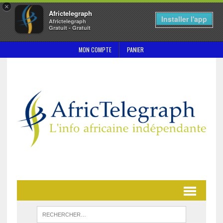
×
Africtelegraph
Installer l'app
Africtelegraph
Gratuit - Gratuit
MON COMPTE
PANIER