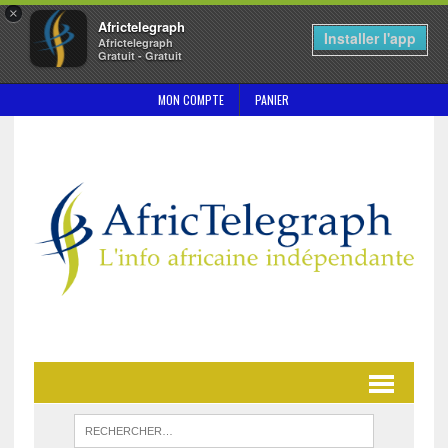
×
Africtelegraph
Installer l'app
Africtelegraph
Gratuit - Gratuit
MON COMPTE
PANIER