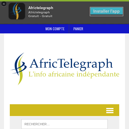
×
Africtelegraph
Installer l'app
Africtelegraph
Gratuit - Gratuit
MON COMPTE
PANIER