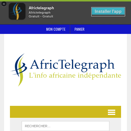
×
Africtelegraph
Installer l'app
Africtelegraph
Gratuit - Gratuit
MON COMPTE
PANIER