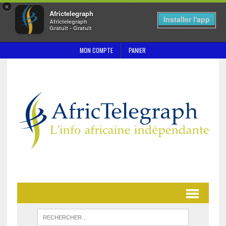
×
Africtelegraph
Installer l'app
Africtelegraph
Gratuit - Gratuit
MON COMPTE
PANIER