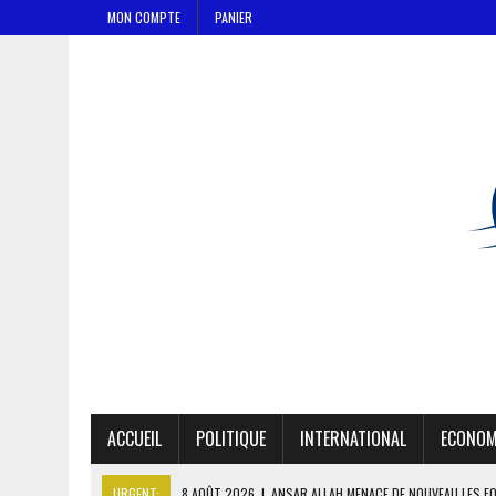
MON COMPTE
PANIER
ACCUEIL
POLITIQUE
INTERNATIONAL
ECONOM
URGENT:
8 AOÛT 2026
|
ANSAR ALLAH MENACE DE NOUVEAU LES F