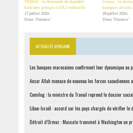
CEMAC : la demande de liquidité
Cemac : la deman
bancaire grimpe à 535,5 milliards
banques atteint 
17 juillet 2026
28 juillet 2026
Dans "Finance"
Dans "Finance"
ACTUALITÉ AFRICAINE
Les banques marocaines confirment leur dynamique au
Ansar Allah menace de nouveau les forces saoudiennes 
Comilog : la ministre du Travail reprend le dossier soci
Liban-Israël : accord sur les pays chargés de vérifier 
Détroit d’Ormuz : Mascate transmet à Washington un pr