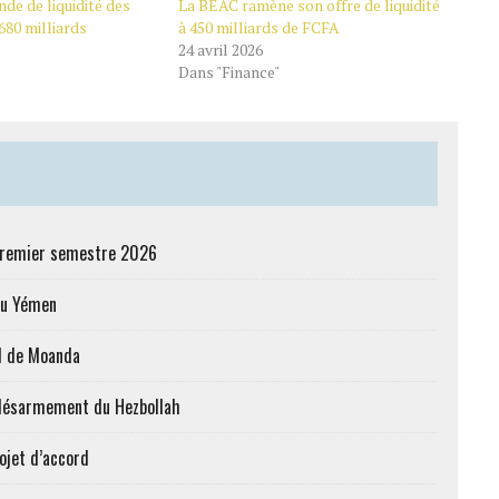
de de liquidité des
La BEAC ramène son offre de liquidité
680 milliards
à 450 milliards de FCFA
24 avril 2026
Dans "Finance"
 premier semestre 2026
au Yémen
al de Moanda
le désarmement du Hezbollah
ojet d’accord