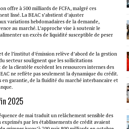
on offre à 500 milliards de FCFA, malgré ces
ent lissé. La BEAC s’abstient d’ajuster
aux variations hebdomadaires de la demande,
rence au marché. L’approche vise à soutenir le
limenter un excès de liquidité susceptible de peser
t de l’institut d’émission relève d’abord de la gestion
u secteur soulignent que les sollicitations
t de la clientèle excèdent les ressources internes des
BEAC ne reflète pas seulement la dynamique du crédit.
es en garantie, de la fluidité du marché interbancaire et
anque.
fin 2025
séquence de mai traduit un relâchement sensible des
s exprimés par les établissements de crédit avaient
 de grimper jusqu’à 700 puis 800 milliards en octobre.