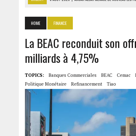
8 AOÛT 2026
|
COMILOG : LA MINISTRE DU TRAVAIL REPREND LE DOS
8 AOÛT 2026
|
LIBAN-ISRAËL : ACCORD SUR LES PAYS CHARGÉS DE V
HOME
FINANCE
8 AOÛT 2026
|
DÉTROIT D’ORMUZ : MASCATE TRANSMET À WASHING
La BEAC reconduit son offr
8 AOÛT 2026
|
LES BANQUES MAROCAINES CONFIRMENT LEUR DYNAMI
milliards à 4,75%
TOPICS:
Banques Commerciales
BEAC
Cemac
Politique Monétaire
Refinancement
Tiao