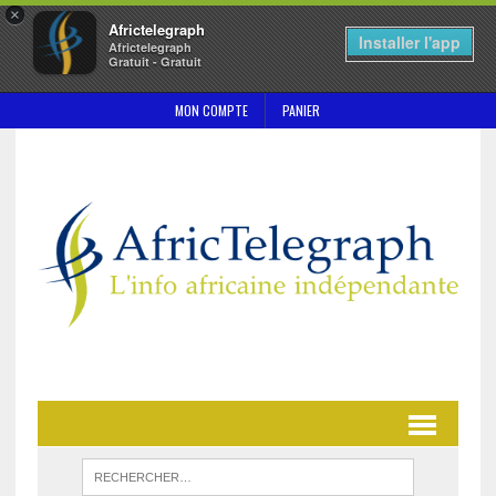
×
Africtelegraph
Installer l'app
Africtelegraph
Gratuit - Gratuit
MON COMPTE
PANIER