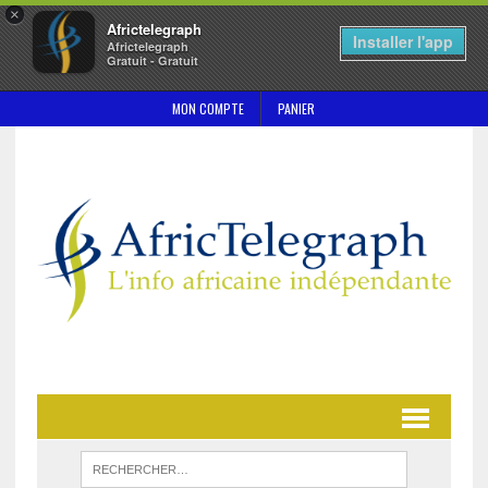
×
Africtelegraph
Installer l'app
Africtelegraph
Gratuit - Gratuit
MON COMPTE
PANIER