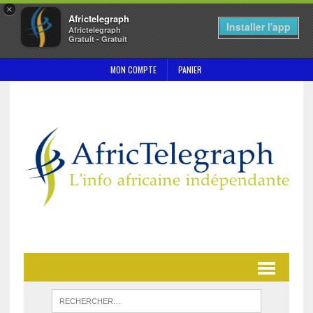
×
Africtelegraph
Installer l'app
Africtelegraph
Gratuit - Gratuit
MON COMPTE
PANIER