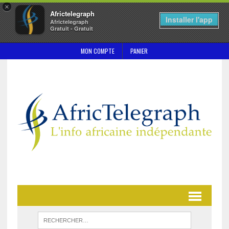
×
Africtelegraph
Installer l'app
Africtelegraph
Gratuit - Gratuit
MON COMPTE
PANIER